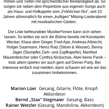
Höhen und Tiefen mit sprichwörtlicher Beständigkeit ab. So
sorgen sie neben dem Repertoire aus eigenen Songs auch
als Haus- und Hofkapelle vom „Fröhlichen Nix“, seit 10
Jahren allmonatlich für einen „kultigen“ Mitsing-Liederabend
mit musikalischen Gästen.
Die Liste befreundeter Musiker*innen kann sich sehen
lassen. So teilten sie sich die Bühne bereits mit Konstantin
Wecker, Klaus dem Geiger, Fred Ape, Andreas Albrecht,
Holger Saarmann, Heinz Ratz (Strom & Wasser), Benny
Jäger (Stumpfes Zieh- und Zupfkapelle), Manfred
Maurenbrecher oder Cynthia Nickschas. Aber keine Panik –
trotz allem spielen wir auch gern auf Deiner Party. Bei
Interesse einfach mal melden; dann schauen wir wie wir das
zusammen hinbekommen.
Marion Lüer
Gesang, Gitarre, Flöte, Knopf-
Akkordeon
Bernd „Stax“ Stegmaier
Gesang, Bass
Rainer Wetzler
(Gesang, Mandoline, Akkordeon)