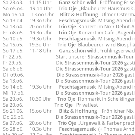
Sa 28.o3. 11-15 Uhr
Ganz schön wild
Eröffnung Friseu
So o5.o4. 19.oo Uhr
Trio Oje
„Blaubeurer Hausmusik-A
Mo o6.o4. 13.oo Uhr
Blitz & Hoffnung
Ulmer Osterma
So 13.o4. 19.3o Uhr
Feschtagsmusik
Mitsing-Abend im
Sa 18.o4. 20.oo Uhr
Trio Oje
Konzert im Nix / Debut-Au
Fr o8.o5. 19.3o Uhr
Trio Oje
Konzert im Cafe „Augenbli
So 10.o5. 19.3o Uhr
Feschtagsmusik
Mitsing-Abend im
Sa 16.o5. 19.3o Uhr
Trio Oje
Blaubeuren wird Biosphär
So 17.o5. 11-18 Uhr
Ganz schön wild
„Frühlingserwach
Fr 22.o6. Start unserer
Strassenmusik-Tour
Fr 29.o6. Die
Strassenmusik-Tour 2026
gasti
Sa o6.o6. Die
Strassenmusik-Tour 2026
gasti
Di o9.o6. Die
Strassenmusik-Tour 2026
gast
Sa 13.o6. Die
Strassenmusik-Tour 2026
gasti
So 14.o6. 19.3o Uhr
Feschtagsmusik
Mitsing-Abend im
Mi 17.o6. Die
Strassenmusik-Tour 2026
gasti
Sa 20.o6. 10.30 Uhr
Trio Oje
Flohmarkt in Schelklinge
Sa 20.o6.
Trio Oje
Privatfest
So 21.06. 15.oo Uhr
Blitz & Hoffnung
Fröhlicher Nix
Do 25.o6. Die
Strassenmusik-Tour 2026
gast
Sa 27.o6. 20.oo Uhr
Trio Oje
„Urgewalt & Farbenpracht
So 28.o6. 10.3o Uhr
Feschtagsmusik
(+ Thomas Arndt)