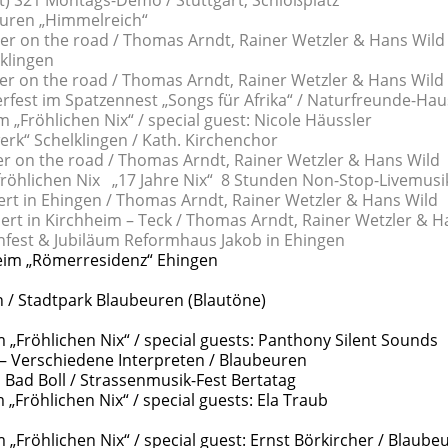
) S21 Montags-Demo / Stuttgart, Schloßplatz
euren „Himmelreich“
er on the road / Thomas Arndt, Rainer Wetzler & 
klingen
r on the road / Thomas Arndt, Rainer Wetzler & Hans Wild
fest im Spatzennest „Songs für Afrika“ / Naturfreunde-Hau
„Fröhlichen Nix“ / special guest: Nicole Häussler
erk“ Schelklingen / Kath. Kirchenchor
r on the road / Thomas Arndt, Rainer Wetzler & Hans Wild
öhlichen Nix „17 Jahre Nix“ 8 Stunden Non-Stop-Livemusik
ert in Ehingen / Thomas Arndt, Rainer Wetzler & Hans Wild
ert in Kirchheim – Teck / Thomas Arndt, Rainer Wetzler & H
nfest & Jubiläum Reformhaus Jakob in Ehingen
eim „Römerresidenz“ Ehingen
 / Stadtpark Blaubeuren (Blautöne)
 „Fröhlichen Nix“ / special guests: Panthony Silent Sounds
 Verschiedene Interpreten / Blaubeuren
 Bad Boll / Strassenmusik-Fest Bertatag
„Fröhlichen Nix“ / special guests: Ela Traub
 „Fröhlichen Nix“ / special guest: Ernst Börkircher / Blaubeu