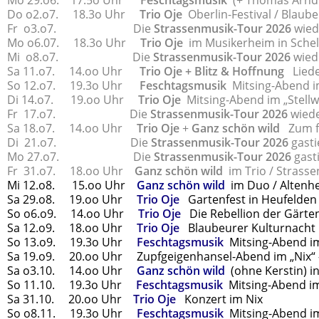
Mo 29.o6. 17.5o Uhr
Feschtagsmusik
(+ Thomas Arndt
Do o2.o7. 18.3o Uhr
Trio Oje
Oberlin-Festival / Blaub
Fr o3.o7. Die
Strassenmusik-Tour 2026
wied
Mo o6.07. 18.3o Uhr
Trio Oje
im Musikerheim in Schel
Mi o8.o7. Die
Strassenmusik-Tour 2026
wiede
Sa 11.o7. 14.oo Uhr
Trio Oje
+
Blitz & Hoffnung
Lieder
So 12.o7. 19.3o Uhr
Feschtagsmusik
Mitsing-Abend im 
Di 14.o7. 19.oo Uhr
Trio Oje
Mitsing-Abend im „Stellw
Fr 17.o7. Die
Strassenmusik-Tour 2026
wiede
Sa 18.o7. 14.oo Uhr
Trio Oje
+
Ganz schön wild
Zum fr
Di 21.o7. Die
Strassenmusik-Tour 2026
gasti
Mo 27.o7.
Die
Strassenmusik-Tour 2026
gasti
Fr 31.o7. 18.oo Uhr
Ganz schön wild
im Trio / Strasse
Mi 12.o8. 15.oo Uhr
Ganz schön wild
im Duo / Altenh
Sa 29.o8. 19.oo Uhr
Trio Oje
Gartenfest in Heufelden
So o6.o9. 14.oo Uhr
Trio Oje
Die Rebellion der Gärten
Sa 12.o9. 18.oo Uhr
Trio Oje
Blaubeurer Kulturnacht
So 13.o9. 19.3o Uhr
Feschtagsmusik
Mitsing-Abend im
Sa 19.o9. 20.oo Uhr Zupfgeigenhansel-Abend im „Nix“ –
Sa o3.10. 14.oo Uhr
Ganz schön wild
(ohne Kerstin) in
So 11.10. 19.3o Uhr
Feschtagsmusik
Mitsing-Abend im 
Sa 31.10. 20.oo Uhr
Trio Oje
Konzert im Nix
So o8.11. 19.3o Uhr
Feschtagsmusik
Mitsing-Abend im