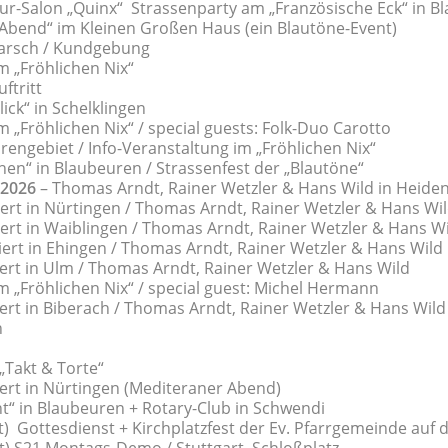
r-Salon „Quinx“ Strassenparty am „Französische Eck“ in B
bend“ im Kleinen Großen Haus (ein Blautöne-Event)
rsch / Kundgebung
 „Fröhlichen Nix“
ftritt
ck“ in Schelklingen
 „Fröhlichen Nix“ / special guests: Folk-Duo Carotto
engebiet / Info-Veranstaltung im „Fröhlichen Nix“
en“ in Blaubeuren / Strassenfest der „Blautöne“
 2026
– Thomas Arndt, Rainer Wetzler & Hans Wild in Heide
ert in Nürtingen / Thomas Arndt, Rainer Wetzler & Hans Wi
ert in Waiblingen / Thomas Arndt, Rainer Wetzler & Hans W
iert in Ehingen / Thomas Arndt, Rainer Wetzler & Hans Wild
ert in Ulm / Thomas Arndt, Rainer Wetzler & Hans Wild
 „Fröhlichen Nix“ / special guest: Michel Hermann
ert in Biberach / Thomas Arndt, Rainer Wetzler & Hans Wild
n
 „Takt & Torte“
iert in Nürtingen (Mediteraner Abend)
“ in Blaubeuren + Rotary-Club in Schwendi
 Gottesdienst + Kirchplatzfest der Ev. Pfarrgemeinde auf 