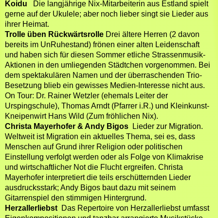
Koidu
Die langjährige Nix-Mitarbeiterin aus Estland spielt
gerne auf der Ukulele; aber noch lieber singt sie Lieder aus
ihrer Heimat.
Trolle üben Rückwärtsrolle
Drei ältere Herren (2 davon
bereits im UnRuhestand) frönen einer alten Leidenschaft
und haben sich für diesen Sommer etliche Strassenmusik-
Aktionen in den umliegenden Städtchen vorgenommen. Bei
dem spektakulären Namen und der überraschenden Trio-
Besetzung blieb ein gewisses Medien-Interesse nicht aus.
On Tour: Dr. Rainer Wetzler (ehemals
Leiter der
Urspingschule), Thomas Arndt (Pfarrer i.R.) und Kleinkunst-
Kneipenwirt Hans Wild (Zum fröhlichen Nix).
Christa Mayerhofer & Andy Bigos
Lieder zur Migration.
Weltweit ist Migration ein aktuelles Thema, sei es, dass
Menschen auf Grund ihrer Religion oder politischen
Einstellung verfolgt werden oder als Folge von Klimakrise
und wirtschaftlicher Not die Flucht ergreifen. Christa
Mayerhofer interpretiert die teils erschütternden Lieder
ausdrucksstark; Andy Bigos baut dazu mit seinem
Gitarrenspiel den stimmigen Hintergrund.
Herzallerliebst
Das Repertoire von Herzallerliebst umfasst