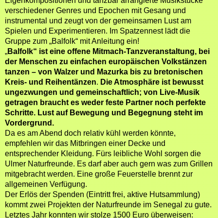
Eigenkompositionen und tanzbar arrangierte Musikstücke
verschiedener Genres und Epochen mit Gesang und
instrumental und zeugt von der gemeinsamen Lust am
Spielen und Experimentieren. Im Spatzennest lädt die
Gruppe zum
„Balfolk“ mit Anleitung
ein
!
„
Balfolk“ ist eine offene Mitmach‑Tanzveranstaltung, bei
der Menschen zu einfachen europäischen Volkstänzen
tanzen – von Walzer und Mazurka bis zu bretonischen
Kreis‑ und Reihentänzen
.
Die Atmosphäre ist bewusst
ungezwungen und gemeinschaftlich;
von
Live‑Musik
getragen
braucht
es
weder feste Partner noch perfekte
Schritte. Lust auf Bewegung und Begegnung
steht im
Vordergrund
.
Da es am Abend doch relativ kühl werden könnte,
empfehlen wir das Mitbringen einer Decke und
entsprechender Kleidung. Fürs leibliche Wohl sorgen die
Ulmer Naturfreunde. Es darf aber auch gern was zum Grillen
mitgebracht werden. Eine große Feuerstelle brennt zur
allgemeinen Verfügung.
Der Erlös der Spenden (Eintritt frei, aktive Hutsammlung)
kommt zwei Projekten der Naturfreunde im Senegal zu gute.
Letztes Jahr konnten wir stolze 1500 Euro überweisen: