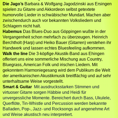
Die Jago’s
Barbara & Wolfgang Jagodzinski aus Ersingen
spielen zu Gitarre und Akkordeon selbst getextete
humorvolle Lieder in schwäbischer Mundart. Machen aber
zwischendurch auch vor bekannten Volksliedern und
Schlagern nicht halt.
Habemus
Das Blues-Duo aus Göppingen wußte in der
Vergangenheit schon mehrfach zu überzeugen. Heinrich
Berchtholt (Harp) und Heiko Bauer (Gitarren) verstehen ihr
Handwerk und lassen echtes Bluesfeeling aufkommen.
Walk the line
Die 3-köpfige Akustik-Band aus Ehingen
offeriert uns eine sommerliche Mischung aus Country,
Bluegrass, American Folk und irischen Liedern. Mit
gekonntem Harmoniegesang wird dem Publikum die Welt
der amerikanischen Akustikmusik breitflächig und auf sehr
unterhaltsame Weise vorgestellt.
Smart & Gu
itar
Mit ausdrucksstarken Stimmen und
virtuoser Gitarre sorgen Häbbie und Heidi für
unvergessliche Momente. Bereichert durch Bass, Ukulele,
Querflöte, Tin-Whistle und Percussion werden bekannte
Balladen, Pop-, Jazz- und Rocksongs auf angenehme Art
und Weise akustisch neu interpretiert.