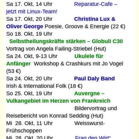
Sa 17. Okt, 14 Uhr
Reparatur-Cafe –
jetzt mit Linux-Team!
Sa 17. Okt, 20 Uhr
Christina Lux &
Oliver George
Poesie, Groove & Energie (22 €)
So 18. Okt, 19 Uhr
Selbstheilungskräfte stärken – Globuli C30
Vortrag von Angela Failing-Striebel (Hut)
Sa 24. Okt, 9-13 Uhr
Ukulele für
Anfänger
Workshop & Crashkurs mit Jo Vogel
(53 €)
Sa 24. Okt, 20 Uhr
Paul Daly Band
Irish & International Folk (18 €)
So 25. Okt, 19 Uhr
Auvergne –
Vulkangebiet im Herzen von Frankreich
Bildervortrag und
Reisebericht von Konrad Sedding (Hut)
Mi 28. Okt, 11 Uhr Weisswurst-
Frühschoppen
Mi 28. Okt, 20 Uhr
„Frag den Wirt“