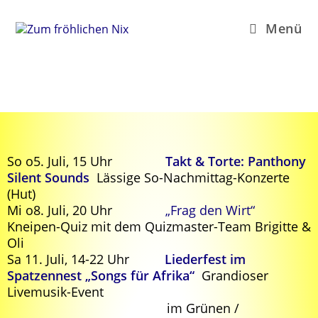
Menü
Unser aktuelles Programm
2026
So o5. Juli, 15 Uhr
Takt & Torte: Panthony
Silent Sounds
Lässige So-Nachmittag-Konzerte
(Hut)
Mi o8. Juli, 20 Uhr
„Frag den Wirt“
Kneipen-Quiz mit dem Quizmaster-Team Brigitte &
Oli
Sa 11. Juli, 14-22 Uhr
Liederfest im
Spatzennest „Songs für Afrika“
Grandioser
Livemusik-Event
im Grünen /