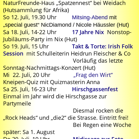
NaturFreunde-Haus „Spatzennest“ bei Weidach
(Hutsammlung für Afrika)
So 12. Juli, 19.30 Uhr
Mitsing-Abend
mit
„special guest“ NicDiamond / Nicole Häussler (Hut)
Sa 18. Juli, 14-22 Uhr
17 Jahre Nix
Nonstop-
Jubiläums-Party im Nix (Hut)
So 19. Juli, 15 Uhr
Takt & Torte: Irish Folk
Session
mit Schulleiterin Heidrun Fleischer & Co
Vorläufig das letzte
Sonntag-Nachmittags-Konzert (Hut)
Mi 22. Juli, 20 Uhr
„Frag den Wirt“
Kneipen-Quiz mit Quizmasterin Anna
Sa 25. Juli, 16-23 Uhr
Hirschgassenfest
Einmal im Jahr wird die Hirschgasse zur
Partymeile
Diesmal rocken die
„Rock Heads“ und „die2“ die Strasse. Eintritt frei!
Bei Regen eine Woche
später: Sa 1. August