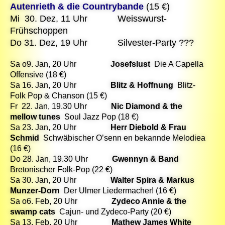
Autenrieth & die Countrybande
(15 €)
Mi 30. Dez, 11 Uhr Weisswurst-
Frühschoppen
Do 31. Dez, 19 Uhr Silvester-Party ???
Sa o9. Jan, 20 Uhr
Josefslust
Die A Capella
Offensive (18 €)
Sa 16. Jan, 20 Uhr
Blitz & Hoffnung
Blitz-
Folk Pop & Chanson (15 €)
Fr 22. Jan, 19.30 Uhr
Nic Diamond & the
mellow tunes
Soul Jazz Pop (18 €)
Sa 23. Jan, 20 Uhr
Herr Diebold & Frau
Schmid
Schwäbischer O’senn en bekannde Melodiea
(16 €)
Do 28. Jan, 19.30 Uhr
Gwennyn
& Band
Bretonischer Folk-Pop (22 €)
Sa 30. Jan, 20 Uhr
Walter Spira & Markus
Munzer-Dorn
Der Ulmer Liedermacher! (16 €)
Sa o6. Feb, 20 Uhr
Zydeco Annie & the
swamp cats
Cajun- und Zydeco-Party (20 €)
Sa 13. Feb, 20 Uhr
Mathew James White