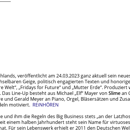
hlands, veröffentlicht am 24.03.2023 ganz aktuell sein ne
echselbaren Geige, politisch engagierten Texten und honori
eure Welt“, „Fridays for Future“ und „Mutter Erde“. Produz
. Das Line-Up besteht aus Michael „Elf“ Mayer von
Slime
an G
rre und Gerald Meyer an Piano, Orgel, Bläsersätzen und Zusa
eln motiviert.
REiNHÖREN
 und ihm die Regeln des Big Business stets „an der Latzhos
Seit einem halben Jahrhundert steht sein Name für virtuoses
hat. Für sein Lebenswerk erhielt er 2011 den Deutschen Welt