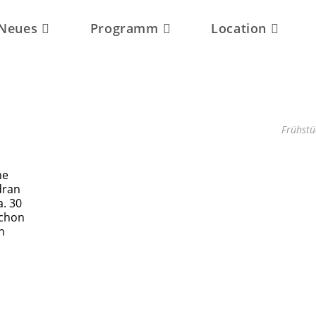
Neues
Programm
Location
Frühstü
ne
dran
a. 30
schon
n